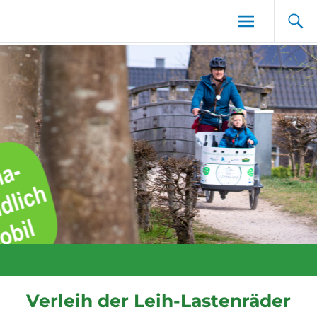
Zum
Inhalt
Dein LeihLastenrad
springen
Verleih der Leih-Lastenräder