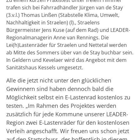
Zu einem kurzen Praxistest unter freiem Himmel
trafen sich bei Fahrradhändler Jürgen van de Stay
(3.v.l.) Thomas Linßen (Stabstelle Klima, Umwelt,
Nachhaltigkeit in Straelen) (l)., Straelens
Bürgermeister Jens Kuse (auf dem Rad) und LEADER-
Regionalmanagerin Anne van Rennings. Die
Lei(h)Lastenräder für Straelen und Nettetal werden
ab Mitte des Sommers über van de Stay buchbar sein.
In Geldern und Kevelaer wird das Angebot mit dem
Sanitätshaus Kessels umgesetzt.
Alle die jetzt nicht unter den glücklichen
Gewinnern sind haben dennoch bald die
Möglichkeit selbst ein E-Lastenrad kostenlos zu
testen. „Im Rahmen des Projektes werden
zusätzlich für jede Kommune unserer LEADER-
Region zwei E-Lastenräder für den kostenlosen
Verleih angeschafft. Wir freuen uns schon jetzt
auf den Startschuss, der hoffentlich in diesem