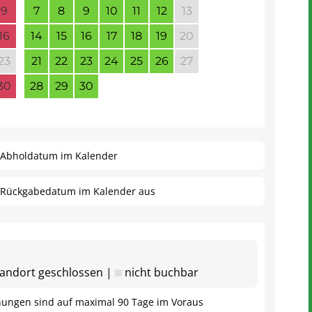
9
7
8
9
10
11
12
13
16
14
15
16
17
18
19
20
23
21
22
23
24
25
26
27
30
28
29
30
s Abholdatum im Kalender
s Rückgabedatum im Kalender aus
andort geschlossen |
nicht buchbar
hungen sind auf maximal 90 Tage im Voraus