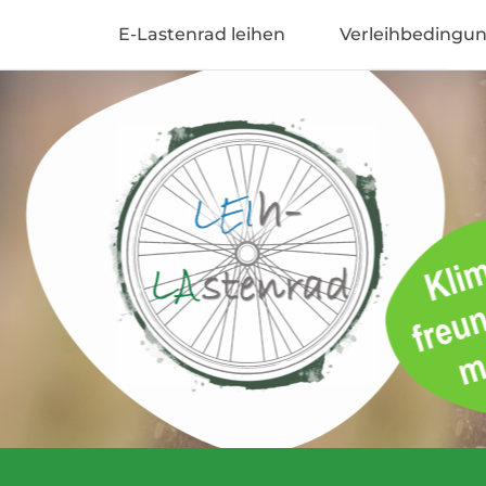
Zum
E-Lastenrad leihen
Verleihbedingu
Inhalt
Dein LeihLastenrad
springen