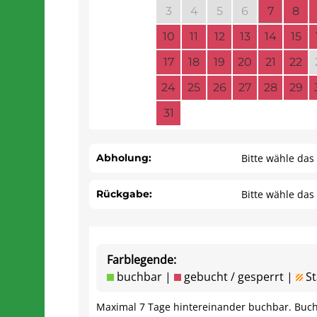
3
4
5
6
7
8
10
11
12
13
14
15
17
18
19
20
21
22
24
25
26
27
28
29
31
Abholung:
Bitte wähle da
Rückgabe:
Bitte wähle da
Farblegende:
buchbar |
gebucht / gesperrt |
St
Maximal 7 Tage hintereinander buchbar. Buc