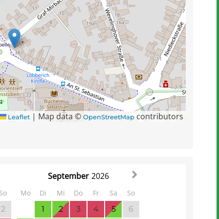
|
Map data ©
contributors
Leaflet
OpenStreetMap
September
2026
So
Mo
Di
Mi
Do
Fr
Sa
So
2
1
2
3
4
5
6