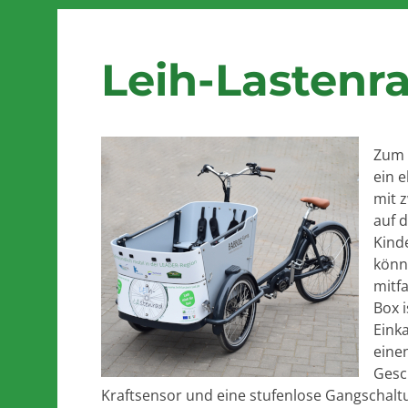
Leih-Lastenra
Zum 
ein e
mit z
auf d
Kinde
könn
mitf
Box i
Eink
eine
Gesc
Kraftsensor und eine stufenlose Gangschalt