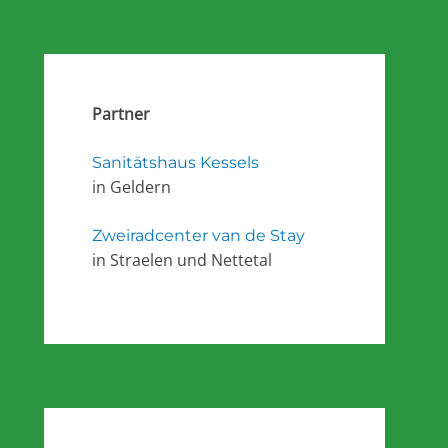
Partner
Sanitätshaus Kessels
in Geldern
Zweiradcenter van de Stay
in Straelen und Nettetal