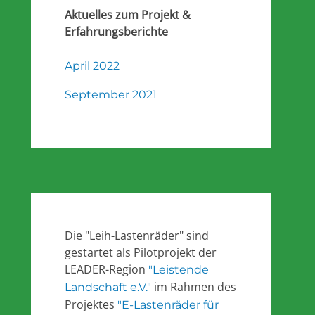
Aktuelles zum Projekt &
Erfahrungsberichte
April 2022
September 2021
Die "Leih-Lastenräder" sind
gestartet als Pilotprojekt der
LEADER-Region
"Leistende
im Rahmen des
Landschaft e.V."
Projektes
"E-Lastenräder für