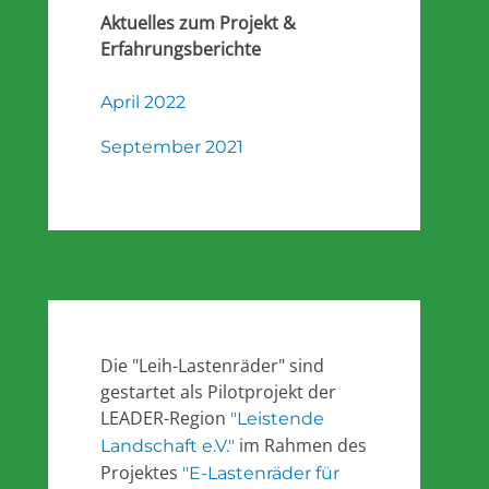
Aktuelles zum Projekt &
Erfahrungsberichte
April 2022
September 2021
Die "Leih-Lastenräder" sind
gestartet als Pilotprojekt der
LEADER-Region
"Leistende
im Rahmen des
Landschaft e.V."
Projektes
"E-Lastenräder für