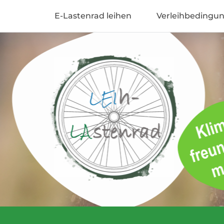
Zum
E-Lastenrad leihen
Verleihbedingu
Inhalt
Dein LeihLastenrad
springen