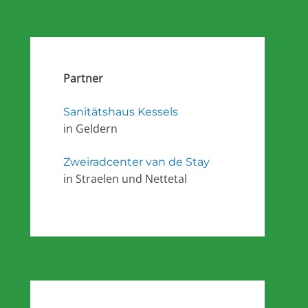
Partner
Sanitätshaus Kessels
in Geldern
Zweiradcenter van de Stay
in Straelen und Nettetal