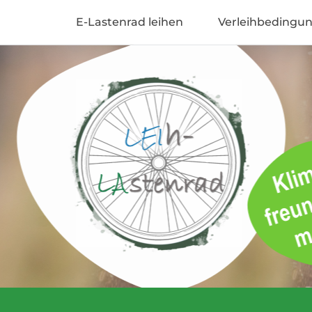
Zum
E-Lastenrad leihen
Verleihbedingu
Inhalt
Dein LeihLastenrad
springen