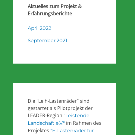
Aktuelles zum Projekt &
Erfahrungsberichte
April 2022
September 2021
Die "Leih-Lastenräder" sind
gestartet als Pilotprojekt der
LEADER-Region
"Leistende
im Rahmen des
Landschaft e.V."
Projektes
"E-Lastenräder für