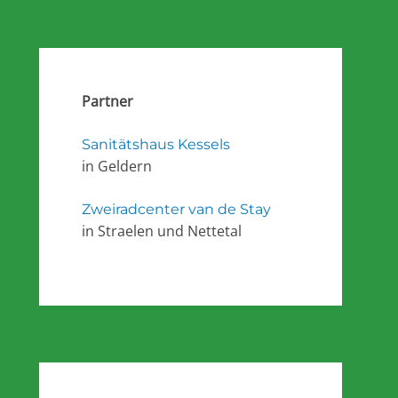
Partner
Sanitätshaus Kessels
in Geldern
Zweiradcenter van de Stay
in Straelen und Nettetal